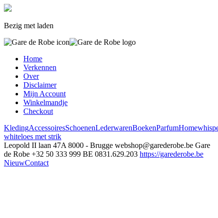
Bezig met laden
Home
Verkennen
Over
Disclaimer
Mijn Account
Winkelmandje
Checkout
Kleding
Accessoires
Schoenen
Lederwaren
Boeken
Parfum
Home
whisp
white
loes met strik
Leopold II laan 47A
8000 - Brugge
webshop@garederobe.be
Gare
de Robe
+32 50 333 999
BE 0831.629.203
https://garederobe.be
Nieuw
Contact